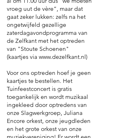
al om 11.00 uur dus “we moeten
vroeg uut de vère”, maar dat
gaat zeker lukken: zelfs na het
ongetwijfeld gezellige
zaterdagavondprogramma van
de Zelfkant met het optreden
van "Stoute Schoenen"
(kaartjes via
www.dezelfkant.nl
)
Voor ons optreden hoef je geen
kaartjes te bestellen. Het
Tuinfeestconcert is gratis
toegankelijk en wordt muzikaal
ingekleed door optredens van
onze Slagwerkgroep, Juliana
Encore orkest, onze jeugdleden
en het grote orkest van onze
muziekvereniging! Er wordt een