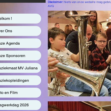
Disclaimer:
Niets van onze website mag gebru
AVG
lkom !
er Ons
ze Agenda
ze Sponsoren
ziekmaat MV Juliana
ziekopleidingen
to en Film
agwerkdag 2026