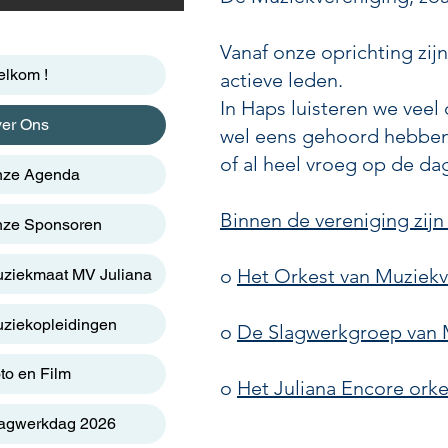
Vanaf onze oprichting zij
lkom !
actieve leden.
In Haps luisteren we veel
er Ons
wel eens gehoord hebben 
of al heel vroeg op de da
ze Agenda
Binnen de vereniging zijn
ze Sponsoren
o
Het Orkest van Muziekv
ziekmaat MV Juliana
ziekopleidingen
o
De Slagwerkgroep van M
to en Film
o
Het Juliana Encore ork
agwerkdag 2026