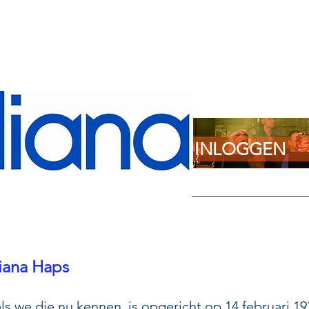
INLOGGEN
iana Haps
s we die nu kennen, is opgericht op 14 februari 19