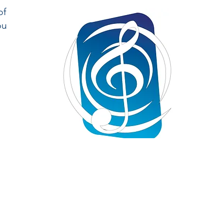
of
ou