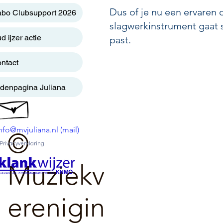
Dus of je nu een ervaren 
bo Clubsupport 2026
slagwerkinstrument gaat sp
d ijzer actie
past.
ntact
denpagina Juliana
nfo@mvjuliana.nl (mail)
©
Privacyverklaring
Muziekv
erenigin