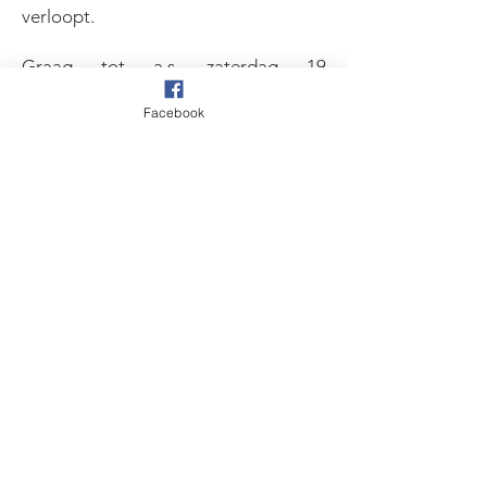
verloopt.
Graag tot a.s. zaterdag 19
september!
Facebook